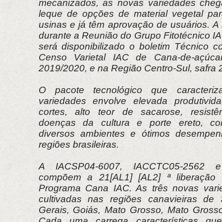
mecanizados, as novas variedades cheg
leque de opções de material vegetal par
usinas e já têm aprovação de usuários. A l
durante a Reunião do Grupo Fitotécnico 
será disponibilizado o boletim Técnico 
Censo Varietal IAC de Cana-de-açúcar
2019/2020, e na Região Centro-Sul, safra
O pacote tecnológico que caracteri
variedades envolve elevada produtivi
cortes, alto teor de sacarose, resistê
doenças da cultura e porte ereto, co
diversos ambientes e ótimos desempen
regiões brasileiras.
A IACSP04-6007, IACCTC05-2562 e
compõem a 21[AL1] [AL2] ª liberação 
Programa Cana IAC. As três novas var
cultivadas nas regiões canavieiras de
Gerais, Goiás, Mato Grosso, Mato Gross
Cada uma carrega características q