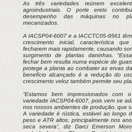
As três variedades reúnem excelentes
agroindustriais. O porte ereto contri
desempenho das máquinas no plan
mecanizados.
A IACSP04-6007 e a IACCTC05-9561 têm a
crescimento inicial, característica qu
fecharem mais rapidamente, causando so
surgimento de plantas daninhas. “Essa 
fechar bem resulta numa espécie de guard
protege a planta ao combater as ervas da
benefício alcançado é a redução do uso
crescimento veloz também permite seu plan
“Estamos bem impressionados com 
variedade IACSP04-6007, pois vem se ad
nos nossos ambientes de produção, que são
A variedade é rústica, estável ao longo 
peso e ATR altos, principalmente nos an
seca severa”, diz Darci Emerson Moro