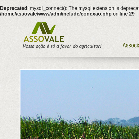
Deprecated
: mysql_connect(): The mysql extension is deprecat
/home/assovale/www/adm/include/conexao.php
on line
29