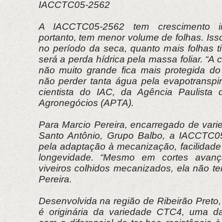
IACCTC05-2562
A IACCTC05-2562 tem crescimento ini
portanto, tem menor volume de folhas. Isso
no período da seca, quanto mais folhas ti
será a perda hídrica pela massa foliar. “A
não muito grande fica mais protegida do d
não perder tanta água pela evapotranspir
cientista do IAC, da Agência Paulista 
Agronegócios (APTA).
Para Marcio Pereira, encarregado de var
Santo Antônio, Grupo Balbo, a IACCTC0
pela adaptação à mecanização, facilidade
longevidade. “Mesmo em cortes avan
viveiros colhidos mecanizados, ela não t
Pereira.
Desenvolvida na região de Ribeirão Pret
é originária da variedade CTC4, uma da