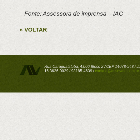
Fonte: Assessora de imprensa – IAC
« VOLTAR
Rua Caraguatatuba, 4.000 Bloco 2 / CEP 14078-548 / JD 
16 3626-0029 / 98185-4639 /
contato@assovale.com.br