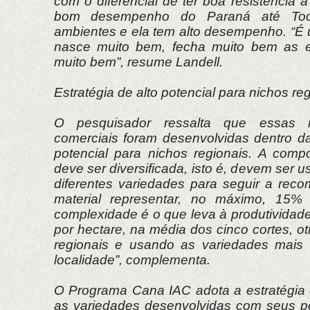
com o diferencial de ter boa resistência 
bom desempenho do Paraná até Toc
ambientes e ela tem alto desempenho. “É
nasce muito bem, fecha muito bem as en
muito bem”, resume Landell.
Estratégia de alto potencial para nichos re
O pesquisador ressalta que essas 
comerciais foram desenvolvidas dentro da
potencial para nichos regionais. A comp
deve ser diversificada, isto é, devem ser 
diferentes variedades para seguir a re
material representar, no máximo, 15% 
complexidade é o que leva à produtividad
por hectare, na média dos cinco cortes, o
regionais e usando as variedades mais
localidade”, complementa.
O Programa Cana IAC adota a estratégia d
as variedades desenvolvidas com seus per