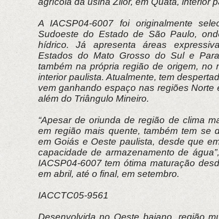
agrícola da usina Zilor, em Quatá, interior p
A IACSP04-6007 foi originalmente sele
Sudoeste do Estado de São Paulo, onde
hídrico. Já apresenta áreas expressiv
Estados do Mato Grosso do Sul e Para
também na própria região de origem, no m
interior paulista. Atualmente, tem desperta
vem ganhando espaço nas regiões Norte 
além do Triângulo Mineiro.
“Apesar de oriunda de região de clima 
em região mais quente, também tem se d
em Goiás e Oeste paulista, desde que e
capacidade de armazenamento de água”, 
IACSP04-6007 tem ótima maturação desde 
em abril, até o final, em setembro.
IACCTC05-9561
Desenvolvida no Oeste baiano, região mu