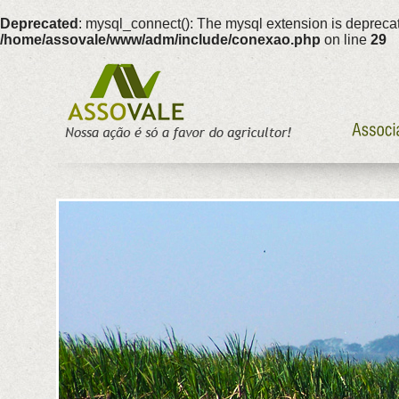
Deprecated
: mysql_connect(): The mysql extension is deprecat
/home/assovale/www/adm/include/conexao.php
on line
29