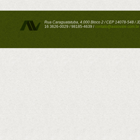
Rua Caraguatatuba, 4.000 Bloco 2 / CEP 14078-548 / JD 
16 3626-0029 / 98185-4639 /
contato@assovale.com.br