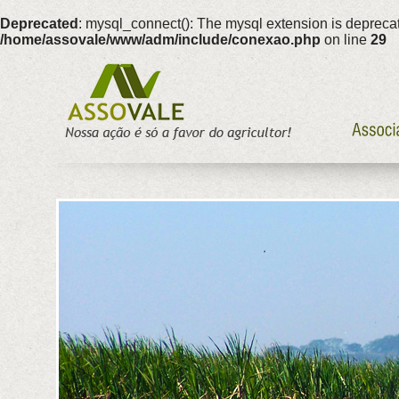
Deprecated
: mysql_connect(): The mysql extension is deprecat
/home/assovale/www/adm/include/conexao.php
on line
29