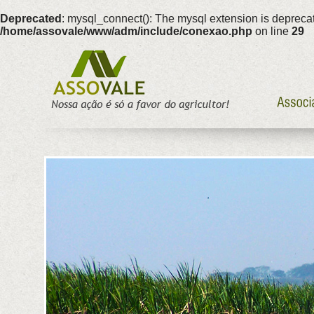
Deprecated
: mysql_connect(): The mysql extension is deprecat
/home/assovale/www/adm/include/conexao.php
on line
29