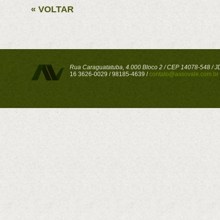
« VOLTAR
Rua Caraguatatuba, 4.000 Bloco 2 / CEP 14078-548 / JD 
16 3626-0029 / 98185-4639 /
contato@assovale.com.br