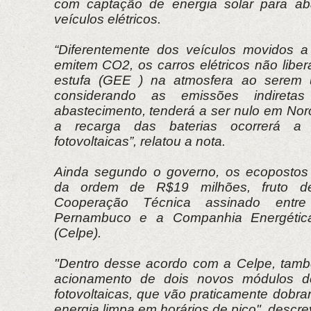
com captação de energia solar para aba
veículos elétricos.
“Diferentemente dos veículos movidos a
emitem CO2, os carros elétricos não libe
estufa (GEE ) na atmosfera ao serem
considerando as emissões indireta
abastecimento, tenderá a ser nulo em No
a recarga das baterias ocorrerá a 
fotovoltaicas”, relatou a nota.
Ainda segundo o governo, os ecopostos 
da ordem de R$19 milhões, fruto 
Cooperação Técnica assinado ent
Pernambuco e a Companhia Energéti
(Celpe).
"Dentro desse acordo com a Celpe, tamb
acionamento de dois novos módulos de
fotovoltaicas, que vão praticamente dobra
energia limpa em horários de pico", descre