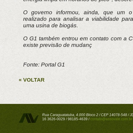
O governo informou, ainda, que um o
realizado para analisar a viabilidade pa
uma usina de biogás.
O G1 também entrou em contato com a Ce
existe previsão de mudanç
Fonte: Portal G1
« VOLTAR
Rua Caraguatatuba, 4.000 Bloco 2 / CEP 14078-548 / JD 
16 3626-0029 / 98185-4639 /
contato@assovale.com.br