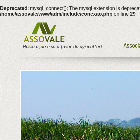
Deprecated
: mysql_connect(): The mysql extension is deprecat
/home/assovale/www/adm/include/conexao.php
on line
29