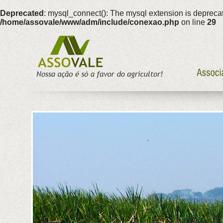
Deprecated
: mysql_connect(): The mysql extension is deprecat
/home/assovale/www/adm/include/conexao.php
on line
29