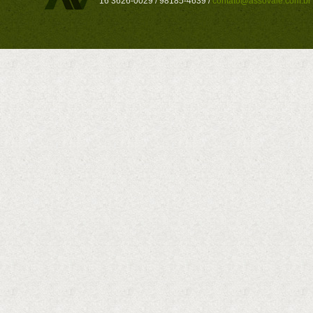
16 3626-0029 / 98185-4639 /
contato@assovale.com.br