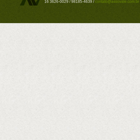
16 3626-0029 / 98185-4639 /
contato@assovale.com.br