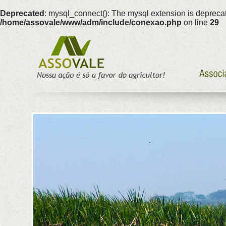
Deprecated
: mysql_connect(): The mysql extension is deprecat
/home/assovale/www/adm/include/conexao.php
on line
29