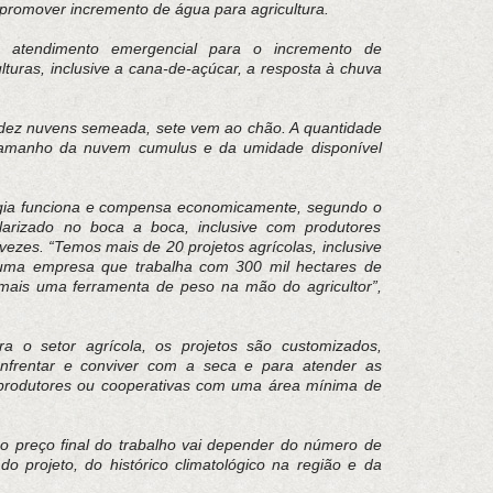
promover incremento de água para agricultura.
 atendimento emergencial para o incremento de
lturas, inclusive a cana-de-açúcar, a resposta à chuva
dez nuvens semeada, sete vem ao chão. A quantidade
tamanho da nuvem cumulus e da umidade disponível
gia funciona e compensa economicamente, segundo o
larizado no boca a boca, inclusive com produtores
ezes. “Temos mais de 20 projetos agrícolas, inclusive
uma empresa que trabalha com 300 mil hectares de
é mais uma ferramenta de peso na mão do agricultor”,
 o setor agrícola, os projetos são customizados,
nfrentar e conviver com a seca e para atender as
produtores ou cooperativas com uma área mínima de
 preço final do trabalho vai depender do número de
do projeto, do histórico climatológico na região e da