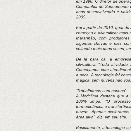
em 1998. O diretor de operaç
Companhia de Saneamento Bá
anos desenvolvendo e valida
2005.
Foi a partir de 2010, quand
começou a diversificar mais
Maranhão, com produtores
algumas chuvas e eles con
voltando mais duas vezes, um
De lá para cá, a empresa
silvicultura. “Toda ativida
Começamos com atendimento
a seca. A tecnologia foi con
mágica, sem nuvens não voam
‘Trabalhamos com nuvens’
A Modclima destaca que a 
100% limpa. “O processo 
termodinâmica e transferênci
nuvem. Apenas aceleramos 
área alvo”, diz, em seu site.
Basicamente, a tecnologia c