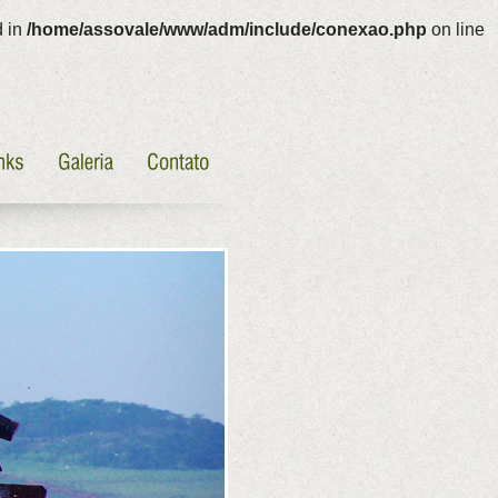
d in
/home/assovale/www/adm/include/conexao.php
on line