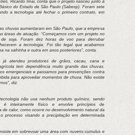
ões, Ricardo Imai, conta que o projeto nasceu junto à
sico do Estado de São Paulo (Sabesp). Foram sete
ndo a tecnologia até fechar o primeiro contrato, em
o as chuvas aumentaram em São Paulo, que a empresa
 as áreas de atuação. “Começamos com um projeto no
 de soja. Foram dez horas de voo para derrubar
hecerem a tecnologia. Foi tão legal que acabamos
a na safrinha e outra em anos posteriores”, conta.
 já atendeu produtores de grãos, cacau, cana e
de agrícola tem dependência muito grande das chuvas.
s emergenciais e passamos para prevenções contra
cebida para aproveitar momentos de chuva. Não existe
os”, diz.
tecnologia não usa nenhum produto químico, sendo
é inteiramente físico e envolve princípios de
a de calor, como ocorre no desenvolvimento natural da
o processo visando a precipitação em determinada
onsiste em sobrevoar uma área com nuvens cumulus e