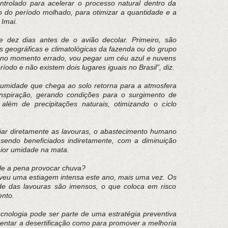
ntrolado para acelerar o processo natural dentro da
 do período molhado, para otimizar a quantidade e a
 Imai.
 dez dias antes de o avião decolar. Primeiro, são
cas geográficas e climatológicas da fazenda ou do grupo
 no momento errado, vou pegar um céu azul e nuvens
odo e não existem dois lugares iguais no Brasil”, diz.
 umidade que chega ao solo retorna para a atmosfera
nspiração, gerando condições para o surgimento de
além de precipitações naturais, otimizando o ciclo
ciar diretamente as lavouras, o abastecimento humano
endo beneficiados indiretamente, com a diminuição
aior umidade na mata.
ale a pena provocar chuva?
viveu uma estiagem intensa este ano, mais uma vez. Os
ade das lavouras são imensos, o que coloca em risco
ento.
cnologia pode ser parte de uma estratégia preventiva
frentar a desertificação como para promover a melhoria