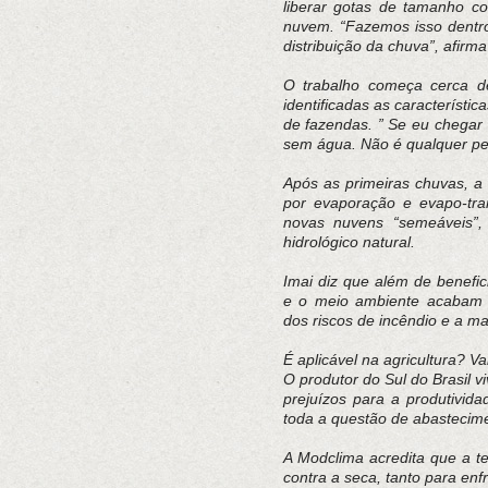
liberar gotas de tamanho co
nuvem. “Fazemos isso dentro
distribuição da chuva”, afirma
O trabalho começa cerca de
identificadas as característi
de fazendas. ” Se eu chegar
sem água. Não é qualquer perí
Após as primeiras chuvas, a
por evaporação e evapo-tra
novas nuvens “semeáveis”, 
hidrológico natural.
Imai diz que além de benefi
e o meio ambiente acabam s
dos riscos de incêndio e a m
É aplicável na agricultura? V
O produtor do Sul do Brasil 
prejuízos para a produtivid
toda a questão de abastecim
A Modclima acredita que a te
contra a seca, tanto para en