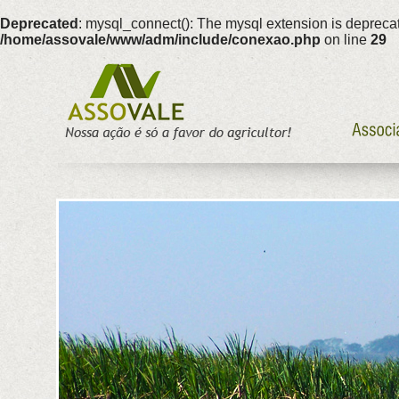
Deprecated
: mysql_connect(): The mysql extension is deprecat
/home/assovale/www/adm/include/conexao.php
on line
29