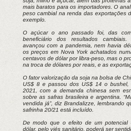
soja, milho e açúcar, além das proteínas a
mais baratos para os importadores. O ana
peso cambial na renda das exportações de
exemplo.
O açúcar o ano passado foi, das comm
beneficiário dos resultados cambiai
avançou com a pandemia, nem havia défi
os preços em Nova York achatados numa
centavos de dólar por libra-peso, mas o pr
na troca de dólares por reais, e as export
O fator valorização da soja na bolsa de Ch
US$ 8 e passou dos US$ 14 o bushel, 
2021, com a demanda chinesa sem esm
sobre as safras brasileira e argentina. “
vendida já”, diz Brandalizze, lembrando 
safrinha 20/21 está incluído.
De modo que o efeito de um potencial
dólar, pelo viés sanitário, poderá ser sent