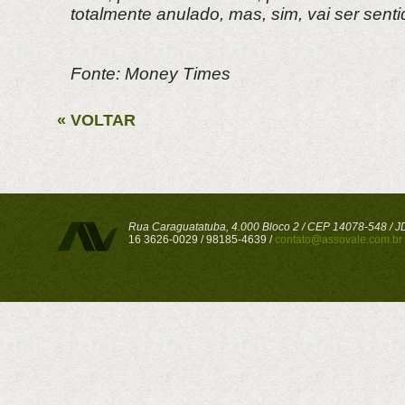
totalmente anulado, mas, sim, vai ser senti
Fonte: Money Times
« VOLTAR
Rua Caraguatatuba, 4.000 Bloco 2 / CEP 14078-548 / JD 
16 3626-0029 / 98185-4639 /
contato@assovale.com.br