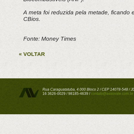
A meta foi reduzida pela metade, ficando
CBios.
Fonte: Money Times
« VOLTAR
Rua Caraguatatuba, 4.000 Bloco 2 / CEP 14078-548 / JD 
16 3626-0029 / 98185-4639 /
contato@assovale.com.br