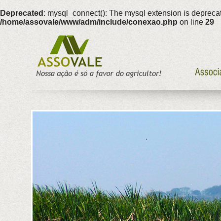
Deprecated
: mysql_connect(): The mysql extension is deprecat
/home/assovale/www/adm/include/conexao.php
on line
29