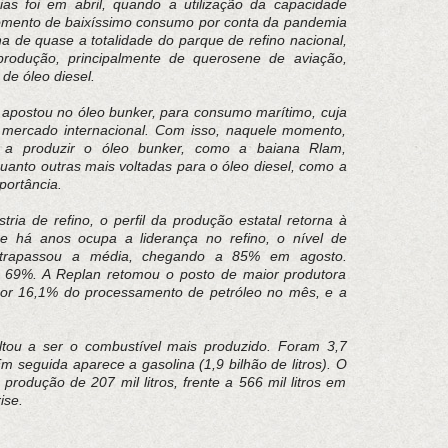
as foi em abril, quando a utilização da capacidade
mento de baixíssimo consumo por conta da pandemia
na de quase a totalidade do parque de refino nacional,
produção, principalmente de querosene de aviação,
de óleo diesel.
 apostou no óleo bunker, para consumo marítimo, cuja
mercado internacional. Com isso, naquele momento,
as a produzir o óleo bunker, como a baiana Rlam,
anto outras mais voltadas para o óleo diesel, como a
portância.
tria de refino, o perfil da produção estatal retorna à
e há anos ocupa a liderança no refino, o nível de
ultrapassou a média, chegando a 85% em agosto.
 69%. A Replan retomou o posto de maior produtora
por 16,1% do processamento de petróleo no mês, e a
ltou a ser o combustível mais produzido. Foram 3,7
Em seguida aparece a gasolina (1,9 bilhão de litros). O
rodução de 207 mil litros, frente a 566 mil litros em
ise.