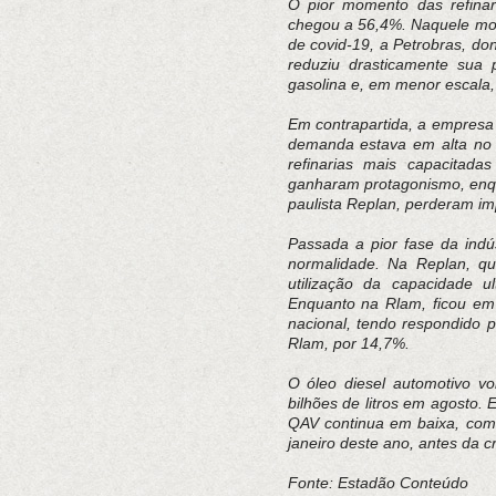
O pior momento das refinari
chegou a 56,4%. Naquele mo
de covid-19, a Petrobras, do
reduziu drasticamente sua 
gasolina e, em menor escala, 
Em contrapartida, a empresa
demanda estava em alta no 
refinarias mais capacitad
ganharam protagonismo, enqu
paulista Replan, perderam im
Passada a pior fase da indús
normalidade. Na Replan, qu
utilização da capacidade 
Enquanto na Rlam, ficou em
nacional, tendo respondido 
Rlam, por 14,7%.
O óleo diesel automotivo vo
bilhões de litros em agosto. 
QAV continua em baixa, com p
janeiro deste ano, antes da cr
Fonte: Estadão Conteúdo