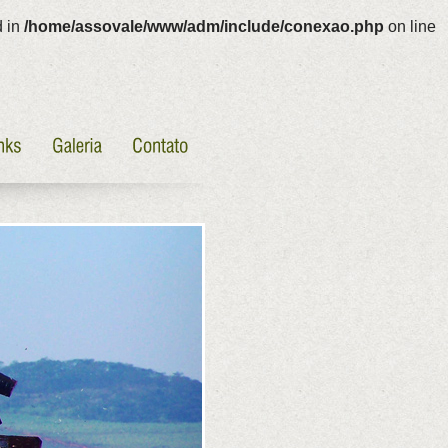
d in
/home/assovale/www/adm/include/conexao.php
on line