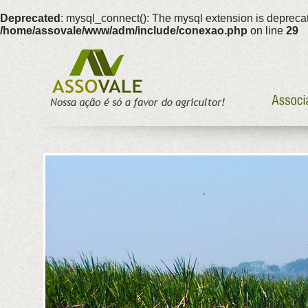
Deprecated
: mysql_connect(): The mysql extension is deprecat
/home/assovale/www/adm/include/conexao.php
on line
29