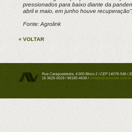
pressionados para baixo diante da pande
abril e maio, em junho houve recuperação”,
Fonte: Agrolink
« VOLTAR
Rua Caraguatatuba, 4.000 Bloco 2 / CEP 14078-548 / JD 
16 3626-0029 / 98185-4639 /
contato@assovale.com.br