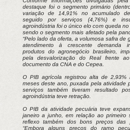
Conforme informações divulgadas pela
destaque foi o segmento primário (dentro
variação de 14,91% no acumulado de 
seguido por serviços (4,76%) e in
agroindústria foi o único elo com queda no
sendo o segmento mais afetado pela pan
“Pelo lado da oferta, a volumosa safra de 
atendimento à crescente demanda int
produtos do agronegócio brasileiro, im
pela desvalorização do Real frente ao 
documento da CNA e do Cepea.
O PIB agrícola registrou alta de 2,93% 
meses deste ano, puxada pela atividade p
serviços também tiveram resultado pos
agroindústria teve retração.
O PIB da atividade pecuária teve expa
janeiro a junho, em relação ao primeiro
reflexo também dos bons preços das p
“Embora alguns preços do ramo pecu