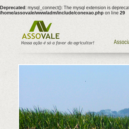
Deprecated
: mysql_connect(): The mysql extension is deprecat
/home/assovale/www/adm/include/conexao.php
on line
29