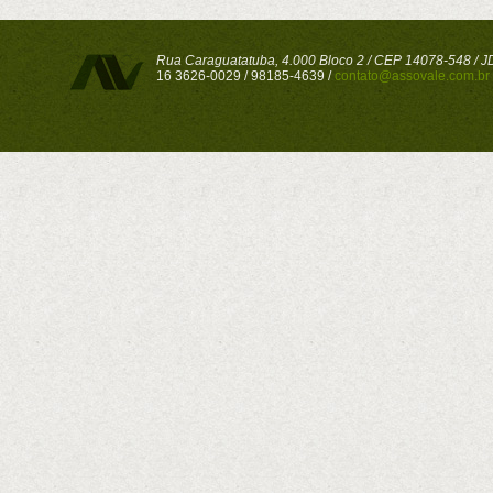
Rua Caraguatatuba, 4.000 Bloco 2 / CEP 14078-548 / JD 
16 3626-0029 / 98185-4639 /
contato@assovale.com.br