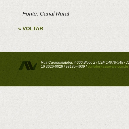
Fonte: Canal Rural
« VOLTAR
Rua Caraguatatuba, 4.000 Bloco 2 / CEP 14078-548 / JD 
16 3626-0029 / 98185-4639 /
contato@assovale.com.br