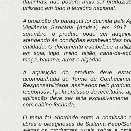
daninhas, não poderá mais ser produzido
utilizado em todo o território nacional.
A proibição do paraquat foi definida pela 
Vigilância Sanitária (Anvisa) em 2017
setembro, o produto pode ser adquir
atendendo às condições estabelecidas po
entidade. O documento estabelece a utili
em soja, trigo, milho, feijão, cana-de-açú
maçã, banana, arroz e algodão.
A aquisição do produto deve estar 
acompanhada do Termo de Conhecimen
Responsabilidade, assinados pelo produtor 
responsável pela emissão do receituário a
aplicação deve ser feita exclusivamente 
com cabine fechada.
O tema foi abordado entre a comissão t
fibras e oleaginosas do Sistema Faep/S
alertar os produtores rurais sobre a pro