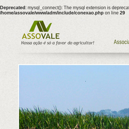
Deprecated
: mysql_connect(): The mysql extension is deprecat
/home/assovale/www/adm/include/conexao.php
on line
29