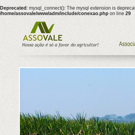
Deprecated
: mysql_connect(): The mysql extension is deprecat
/home/assovale/www/adm/include/conexao.php
on line
29