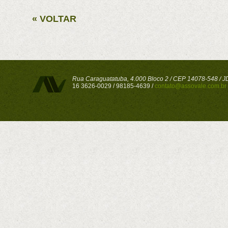
« VOLTAR
Rua Caraguatatuba, 4.000 Bloco 2 / CEP 14078-548 / JD 
16 3626-0029 / 98185-4639 /
contato@assovale.com.br