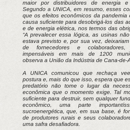
maior por distribuidores de energia e
Segundo a UNICA, em resumo, esses co
que os efeitos econômicos da pandemia 
causa suficiente para desobrigá-los das a
e de energia elétrica, nos termos das ob
“A prevalecer essa lógica, as usinas nã
estava previsto e, por sua vez, deixaria
de fornecedores e colaboradores, 
impensáveis em mais de 1200 municípi
observa a União da Indústria de Cana-de-
A UNICA comunicou que rechaça vee
postura e, mais do que isso, espera que 
predatório não tome o lugar da necessá
econômica que o momento exige. Tal mo
suficiente para destruir, sem qualquer fun
econômico, uma parte importantí
sucroenergética, que, em sua base, é fo
de produtores rurais e seus colaborado
uma safra desafiadora.