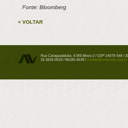
Fonte: Bloomberg
« VOLTAR
Rua Caraguatatuba, 4.000 Bloco 2 / CEP 14078-548 / JD 
16 3626-0029 / 98185-4639 /
contato@assovale.com.br