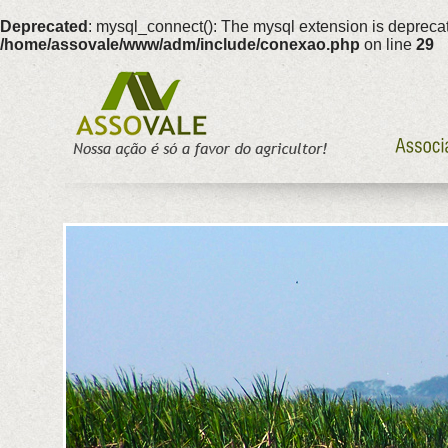
Deprecated
: mysql_connect(): The mysql extension is deprecat
/home/assovale/www/adm/include/conexao.php
on line
29