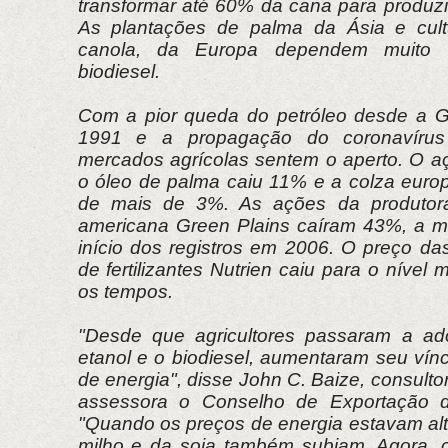
transformar até 60% da cana para produzi
As plantações de palma da Ásia e cult
canola, da Europa dependem muito
biodiesel.
Com a pior queda do petróleo desde a G
1991 e a propagação do coronavíru
mercados agrícolas sentem o aperto. O a
o óleo de palma caiu 11% e a colza europ
de mais de 3%. As ações da produtora
americana Green Plains caíram 43%, a m
início dos registros em 2006. O preço da
de fertilizantes Nutrien caiu para o nível
os tempos.
"Desde que agricultores passaram a ad
etanol e o biodiesel, aumentaram seu vín
de energia", disse John C. Baize, consult
assessora o Conselho de Exportação 
"Quando os preços de energia estavam alt
milho e da soja também subiam. Agora, 