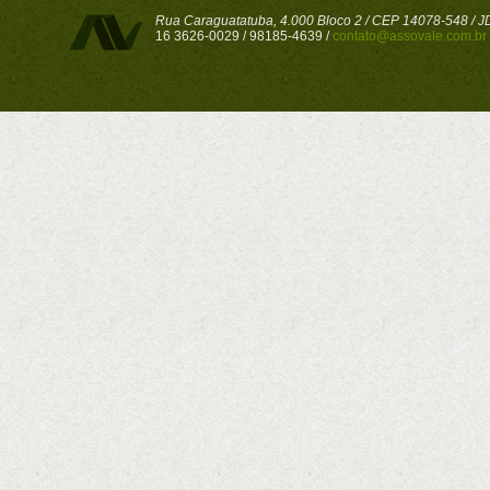
Rua Caraguatatuba, 4.000 Bloco 2 / CEP 14078-548 / JD 
16 3626-0029 / 98185-4639 /
contato@assovale.com.br