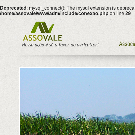
Deprecated
: mysql_connect(): The mysql extension is deprecat
/home/assovale/www/adm/include/conexao.php
on line
29