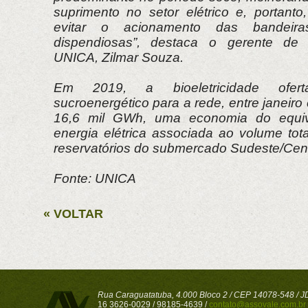
suprimento no setor elétrico e, portanto
evitar o acionamento das bandeiras
dispendiosas”, destaca o gerente de b
UNICA, Zilmar Souza.
Em 2019, a bioeletricidade ofer
sucroenergético para a rede, entre janeiro
16,6 mil GWh, uma economia do equi
energia elétrica associada ao volume to
reservatórios do submercado Sudeste/Cen
Fonte: UNICA
« VOLTAR
Rua Caraguatatuba, 4.000 Bloco 2 / CEP 14078-548 / JD 
16 3626-0029 / 98185-4639 /
contato@assovale.com.br