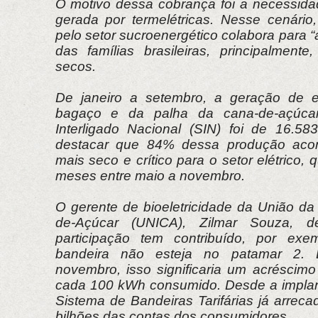
O motivo dessa cobrança foi a necessida
gerada por termelétricas. Nesse cenário
pelo setor sucroenergético colabora para “
das famílias brasileiras, principalmen
secos.
De janeiro a setembro, a geração de en
bagaço e da palha da cana-de-açúca
Interligado Nacional (SIN) foi de 16.5
destacar que 84% dessa produção acon
mais seco e crítico para o setor elétrico
meses entre maio a novembro.
O gerente de bioeletricidade da União da
de-Açúcar (UNICA), Zilmar Souza, 
participação tem contribuído, por ex
bandeira não esteja no patamar 2
novembro, isso significaria um acréscim
cada 100 kWh consumido. Desde a implan
Sistema de Bandeiras Tarifárias já arrec
bilhões das contas dos consumidores.