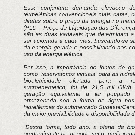
Essa conjuntura demanda elevação d
termelétricas convencionais mais caras,
diretas sobre o preço da energia no merc
(PLD – Preço de Liquidação das Diferenç
são as duas variáveis que determinam a
ser acionada a cada mês, buscando-se sin
da energia gerada e possibilitando aos 
uso da energia elétrica.
Por isso, a importância de fontes de g
como “reservatórios virtuais” para as hidre
bioeletricidade ofertada para a r
sucroenergético, foi de 21,5 mil GWh
geração equivalente a ter poupado
armazenada sob a forma de água nos r
hidrelétricas do submercado Sudeste/Cent
da maior previsibilidade e disponibilidade d
“Dessa forma, todo ano, a oferta de bioe
predominante no período seco, melhoran