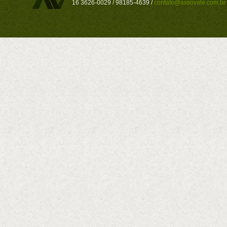
16 3626-0029 / 98185-4639 /
contato@assovale.com.br