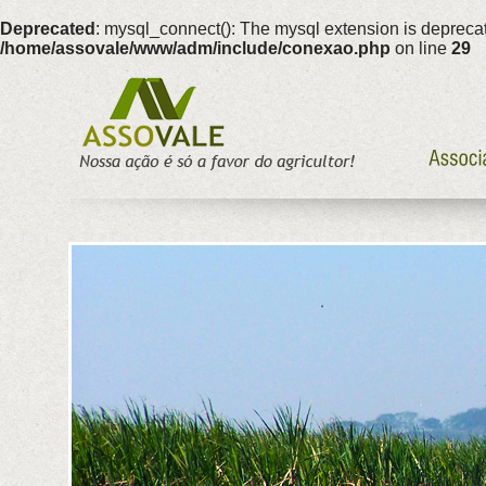
Deprecated
: mysql_connect(): The mysql extension is deprecat
/home/assovale/www/adm/include/conexao.php
on line
29