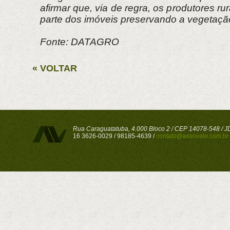
afirmar que, via de regra, os produtores r
parte dos imóveis preservando a vegetação
Fonte: DATAGRO
« VOLTAR
Rua Caraguatatuba, 4.000 Bloco 2 / CEP 14078-548 / JD 
16 3626-0029 / 98185-4639 /
contato@assovale.com.br