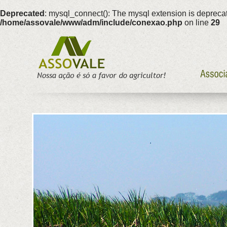
Deprecated
: mysql_connect(): The mysql extension is deprecat
/home/assovale/www/adm/include/conexao.php
on line
29