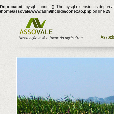
Deprecated
: mysql_connect(): The mysql extension is deprecat
/home/assovale/www/adm/include/conexao.php
on line
29