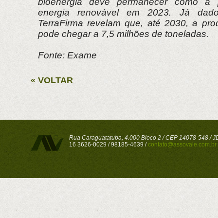
bioenergia deve permanecer como a pr
energia renovável em 2023. Já dado
TerraFirma revelam que, até 2030, a pro
pode chegar a 7,5 milhões de toneladas.
Fonte: Exame
« VOLTAR
Rua Caraguatatuba, 4.000 Bloco 2 / CEP 14078-548 / JD 
16 3626-0029 / 98185-4639 /
contato@assovale.com.br