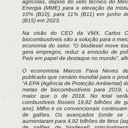
agrícolas, depois do veto técnico do Min
Energia (MME) para a elevação da mistu
10% (B10), para 11% (B11) em junho d
(B15) em 2023.
Na visão do CEO da VMX, Carlos Ce
biocombustíveis são a solução para o mei
economia do setor. “O biodiesel move t
gera empregos, reduz a emissão de pol
País em papel de destaque no mundo”, afi
O economista Marcos Fava Neves de
publicado que cenário mundial para o prod
“A EPA (Agência de Proteção Ambiental) d
metas de biocombustíveis para 2019,
maior que o de 2018. No total serã
combustíveis fósseis 19,92 bilhões de g
ano). Milho e os convencionais continuam
de galões. Os avançados (onde se 
aumentaram para 4,92 bilhões de litros (aqu
de galões de biodiesel) principalmen