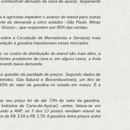
o combustível derivado da cana-de-açúcar, largamente
cas e agrícolas impedem o avanço do etanol para outras
parte da demanda a cinco estados –São Paulo, Minas
o Grosso–, que respondem por 85% das vendas.
sobre a Circulação de Mercadorias e Serviços) mais
relação à gasolina impulsionam esses mercados.
, os custos de distribuição do etanol são mais altos, a
fortes produtores de cana e, em alguns casos, a frota
 gerando baixa demanda.
na questão da paridade de preços. Segundo dados da
tróleo, Gás Natural e Biocombustíveis), um litro de
43% do valor da gasolina no estado em março. É a
se seu preço for de até 73% do valor da gasolina,
Indústria de Cana-de-Açúcar) –antes, falava-se em
ndo a ANP, só 3 dos 13 postos vendiam etanol na
os de R$ 3,59 a R$ 3,79. A gasolina tinha preços entre