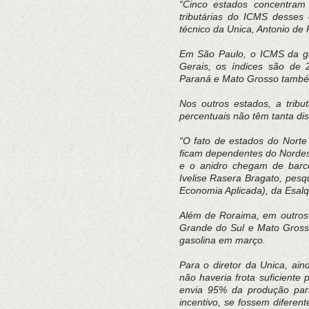
“Cinco estados concentram
tributárias do ICMS desses 
técnico da Unica, Antonio de
Em São Paulo, o ICMS da ga
Gerais, os índices são de 
Paraná e Mato Grosso também
Nos outros estados, a trib
percentuais não têm tanta dis
“O fato de estados do Norte
ficam dependentes do Nordes
e o anidro chegam de barco,
Ivelise Rasera Bragato, pes
Economia Aplicada), da Esal
Além de Roraima, em outros 
Grande do Sul e Mato Grosso
gasolina em março.
Para o diretor da Unica, ai
não haveria frota suficiente
envia 95% da produção para 
incentivo, se fossem diferent