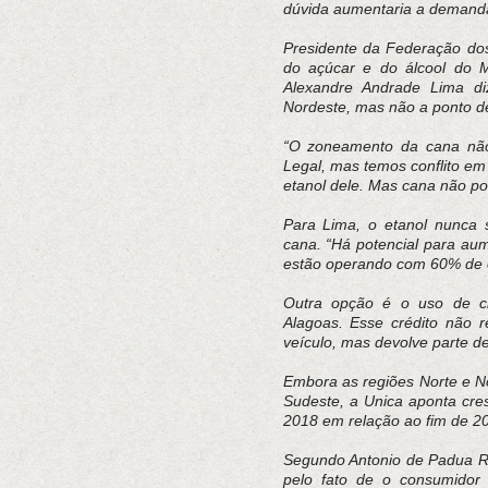
dúvida aumentaria a demand
Presidente da Federação dos
do açúcar e do álcool do M
Alexandre Andrade Lima di
Nordeste, mas não a ponto de
“O zoneamento da cana não
Legal, mas temos conflito em 
etanol dele. Mas cana não po
Para Lima, o etanol nunca 
cana. “Há potencial para au
estão operando com 60% de o
Outra opção é o uso de c
Alagoas. Esse crédito não 
veículo, mas devolve parte d
Embora as regiões Norte e 
Sudeste, a Unica aponta cre
2018 em relação ao fim de 2
Segundo Antonio de Padua Ro
pelo fato de o consumidor 