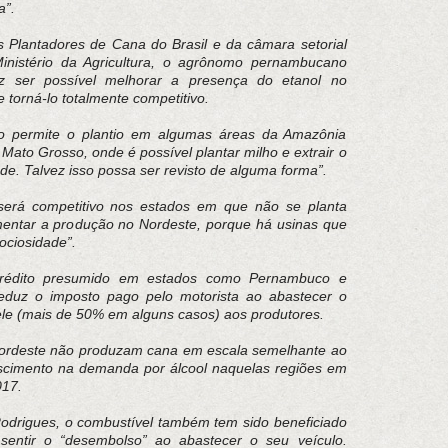
a”.
 Plantadores de Cana do Brasil e da câmara setorial
inistério da Agricultura, o agrônomo pernambucano
z ser possível melhorar a presença do etanol no
 torná-lo totalmente competitivo.
 permite o plantio em algumas áreas da Amazônia
Mato Grosso, onde é possível plantar milho e extrair o
de. Talvez isso possa ser revisto de alguma forma”.
será competitivo nos estados em que não se planta
mentar a produção no Nordeste, porque há usinas que
ciosidade”.
rédito presumido em estados como Pernambuco e
reduz o imposto pago pelo motorista ao abastecer o
ele (mais de 50% em alguns casos) aos produtores.
Nordeste não produzam cana em escala semelhante ao
scimento na demanda por álcool naquelas regiões em
017.
drigues, o combustível também tem sido beneficiado
sentir o “desembolso” ao abastecer o seu veículo.