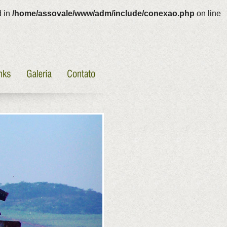
d in
/home/assovale/www/adm/include/conexao.php
on line