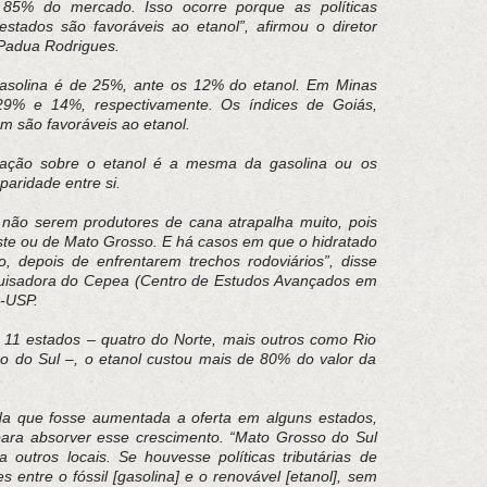
 85% do mercado. Isso ocorre porque as políticas
estados são favoráveis ao etanol”, afirmou o diretor
 Padua Rodrigues.
solina é de 25%, ante os 12% do etanol. Em Minas
29% e 14%, respectivamente. Os índices de Goiás,
 são favoráveis ao etanol.
utação sobre o etanol é a mesma da gasolina ou os
paridade entre si.
 não serem produtores de cana atrapalha muito, pois
te ou de Mato Grosso. E há casos em que o hidratado
 depois de enfrentarem trechos rodoviários”, disse
quisadora do Cepea (Centro de Estudos Avançados em
q-USP.
11 estados – quatro do Norte, mais outros como Rio
 do Sul –, o etanol custou mais de 80% do valor da
nda que fosse aumentada a oferta em alguns estados,
 para absorver esse crescimento. “Mato Grosso do Sul
outros locais. Se houvesse políticas tributárias de
es entre o fóssil [gasolina] e o renovável [etanol], sem