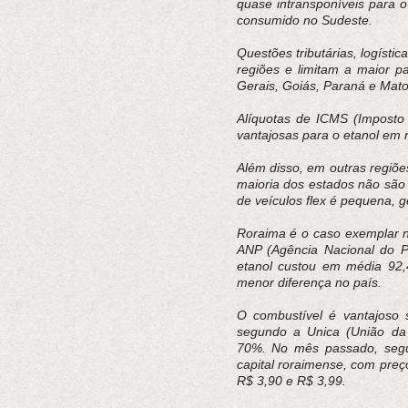
quase intransponíveis para 
consumido no Sudeste.
Questões tributárias, logísti
regiões e limitam a maior 
Gerais, Goiás, Paraná e Mat
Alíquotas de ICMS (Imposto 
vantajosas para o etanol em 
Além disso, em outras regiões
maioria dos estados não são 
de veículos flex é pequena,
Roraima é o caso exemplar 
ANP (Agência Nacional do Pe
etanol custou em média 92,
menor diferença no país.
O combustível é vantajoso 
segundo a Unica (União da 
70%. No mês passado, segu
capital roraimense, com preç
R$ 3,90 e R$ 3,99.