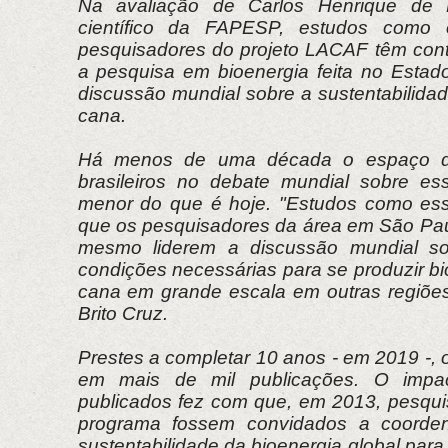
Na avaliação de Carlos Henrique de Br
científico da FAPESP, estudos como o
pesquisadores do projeto LACAF têm contr
a pesquisa em bioenergia feita no Esta
discussão mundial sobre a sustentabilida
cana.
Há menos de uma década o espaço d
brasileiros no debate mundial sobre es
menor do que é hoje. "Estudos como ess
que os pesquisadores da área em São Paul
mesmo liderem a discussão mundial so
condições necessárias para se produzir bio
cana em grande escala em outras regiõe
Brito Cruz.
Prestes a completar 10 anos - em 2019 -, 
em mais de mil publicações. O impac
publicados fez com que, em 2013, pesqui
programa fossem convidados a coorde
sustentabilidade da bioenergia global para