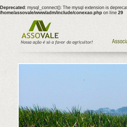
Deprecated
: mysql_connect(): The mysql extension is deprecat
/home/assovale/www/adm/include/conexao.php
on line
29