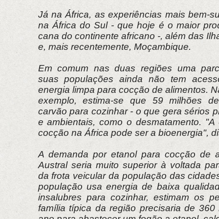
Já na África, as experiências mais bem-s
na África do Sul - que hoje é o maior pr
cana do continente africano -, além das Il
e, mais recentemente, Moçambique.
Em comum nas duas regiões uma parce
suas populações ainda não tem acesso
energia limpa para cocção de alimentos. Na
exemplo, estima-se que 59 milhões de
carvão para cozinhar - o que gera sérios
e ambientais, como o desmatamento. "A 
cocção na África pode ser a bioenergia", d
A demanda por etanol para cocção de al
Austral seria muito superior à voltada p
da frota veicular da população das cidad
população usa energia de baixa qualida
insalubres para cozinhar, estimam os p
família típica da região precisaria de 360 
ano para abastecer um fogão a etanol, cal