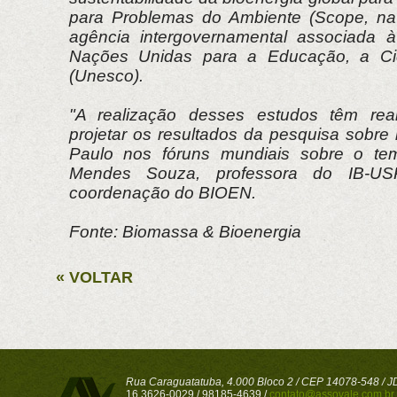
para Problemas do Ambiente (Scope, na 
agência intergovernamental associada 
Nações Unidas para a Educação, a Ciê
(Unesco).
"A realização desses estudos têm rea
projetar os resultados da pesquisa sobre
Paulo nos fóruns mundiais sobre o tem
Mendes Souza, professora do IB-
coordenação do BIOEN.
Fonte: Biomassa & Bioenergia
« VOLTAR
Rua Caraguatatuba, 4.000 Bloco 2 / CEP 14078-548 / JD 
16 3626-0029 / 98185-4639 /
contato@assovale.com.br