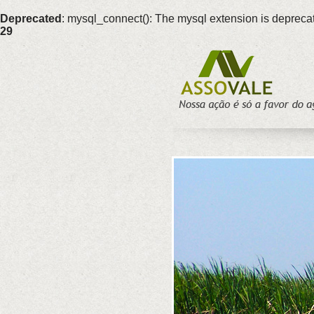
Deprecated
: mysql_connect(): The mysql extension is deprecat
29