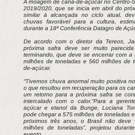
A moagem de cana-de-açúcar no Centro-Su
2019/2020, que se inicia em abril do pró
similar à alcançada no ciclo atual, de
chuvas favorável para a cultura, estim
durante a 18ª Conferência Datagro de Açúc
De acordo com o diretor da Tereos, Jac
próxima safra deve ser muito parecid
terminando, que deve se encerrar com a
milhões de toneladas e 560 milhões de 
de-açúcar.
“Tivemos chuva anormal muito positiva n
o que resultou em recuperação para os cana
um retorno para a próxima safra se con
intercalado com o calor.”Para a geren
açúcar e etanol da Bunge, Luciana To
pode chegar a 575 milhões de toneladas 
próximos três anos, o Brasil não deve 
milhões de toneladas”, projetou durant
evento.