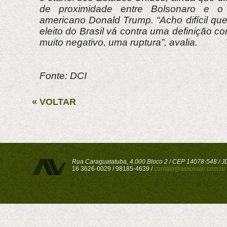
de proximidade entre Bolsonaro e o p
americano Donald Trump. “Acho difícil qu
eleito do Brasil vá contra uma definição c
muito negativo, uma ruptura”, avalia.
Fonte: DCI
« VOLTAR
Rua Caraguatatuba, 4.000 Bloco 2 / CEP 14078-548 / JD 
16 3626-0029 / 98185-4639 /
contato@assovale.com.br