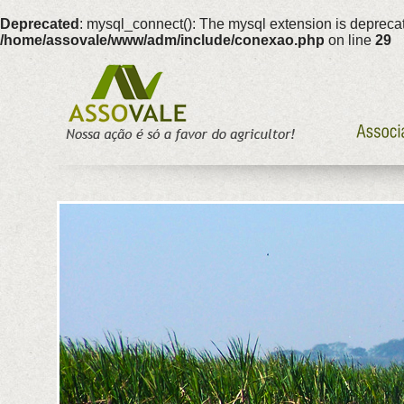
Deprecated
: mysql_connect(): The mysql extension is deprecat
/home/assovale/www/adm/include/conexao.php
on line
29