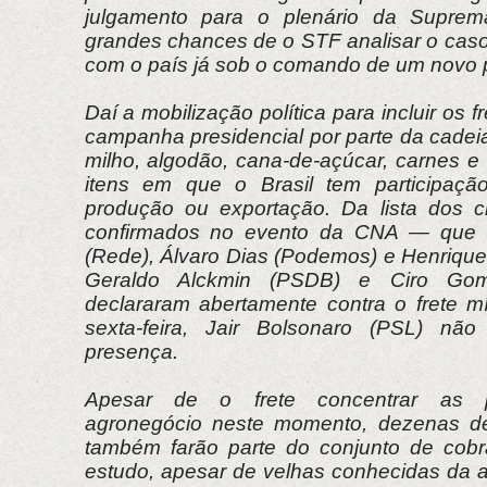
julgamento para o plenário da Suprem
grandes chances de o STF analisar o ca
com o país já sob o comando de um novo p
Daí a mobilização política para incluir os
campanha presidencial por parte da cadeia
milho, algodão, cana-de-açúcar, carnes e f
itens em que o Brasil tem participaç
produção ou exportação. Da lista dos c
confirmados no evento da CNA — que in
(Rede), Álvaro Dias (Podemos) e Henrique
Geraldo Alckmin (PSDB) e Ciro Go
declararam abertamente contra o frete mí
sexta-feira, Jair Bolsonaro (PSL) não
presença.
Apesar de o frete concentrar as 
agronegócio neste momento, dezenas de
também farão parte do conjunto de cobr
estudo, apesar de velhas conhecidas da 