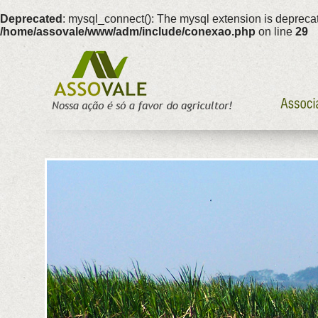
Deprecated
: mysql_connect(): The mysql extension is deprecat
/home/assovale/www/adm/include/conexao.php
on line
29