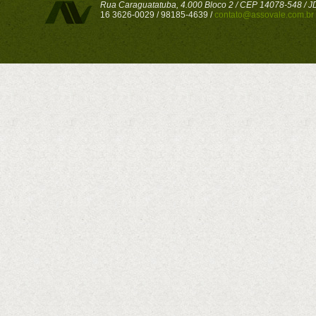
Rua Caraguatatuba, 4.000 Bloco 2 / CEP 14078-548 / JD 
16 3626-0029 / 98185-4639 /
contato@assovale.com.br