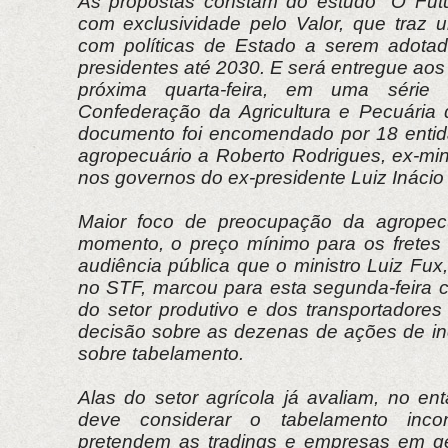
As propostas constam do estudo "O Futu
com exclusividade pelo Valor, que traz
com políticas de Estado a serem adotad
presidentes até 2030. E será entregue aos
próxima quarta-feira, em uma série
Confederação da Agricultura e Pecuária 
documento foi encomendado por 18 enti
agropecuário a Roberto Rodrigues, ex-mini
nos governos do ex-presidente Luiz Inácio 
Maior foco de preocupação da agropecuá
momento, o preço mínimo para os fretes
audiência pública que o ministro Luiz Fux,
no STF, marcou para esta segunda-feira 
do setor produtivo e dos transportadore
decisão sobre as dezenas de ações de inc
sobre tabelamento.
Alas do setor agrícola já avaliam, no en
deve considerar o tabelamento incons
pretendem as tradings e empresas em gera