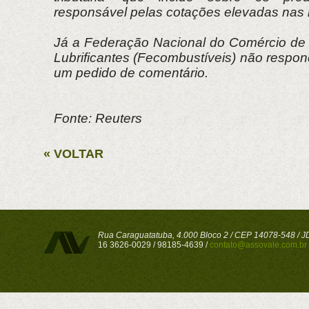
responsável pelas cotações elevadas nas
Já a Federação Nacional do Comércio de
Lubrificantes (Fecombustíveis) não respo
um pedido de comentário.
Fonte: Reuters
« VOLTAR
Rua Caraguatatuba, 4.000 Bloco 2 / CEP 14078-548 / JD 
16 3626-0029 / 98185-4639 /
contato@assovale.com.br