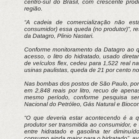
centro-sul do Brasil, com crescente pro
região.
“A cadeia de comercialização não está
consumidor) essa queda (no produtor)”, r
da Datagro, Plinio Nastari.
Conforme monitoramento da Datagro ao q
acesso, o litro do hidratado, usado dire
de veículos flex, cedeu para 1,522 real n
usinas paulistas, queda de 21 por cento no
Nas bombas dos postos de São Paulo, por
em 2,848 reais por litro, recuo de apena
mesmo período, conforme pesquisa se
Nacional do Petróleo, Gás Natural e Bioco
“O que deveria estar acontecendo é a 
produtor ser transmitida ao consumidor, e
entre hidratado e gasolina ter diminuíd
consumo ainda maior para o hidratado”, av