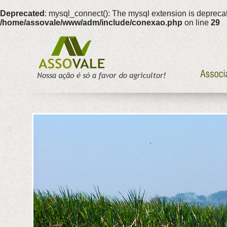
Deprecated
: mysql_connect(): The mysql extension is deprecat
/home/assovale/www/adm/include/conexao.php
on line
29