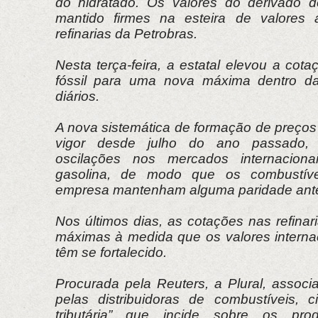
do hidratado. Os valores do derivado d
mantido firmes na esteira de valores
refinarias da Petrobras.
Nesta terça-feira, a estatal elevou a cot
fóssil para uma nova máxima dentro da
diários.
A nova sistemática de formação de preço
vigor desde julho do ano passado,
oscilações nos mercados internaciona
gasolina, de modo que os combustíve
empresa mantenham alguma paridade ante 
Nos últimos dias, as cotações nas refina
máximas à medida que os valores internac
têm se fortalecido.
Procurada pela Reuters, a Plural, assoc
pelas distribuidoras de combustíveis, c
tributária” que incide sobre os pro