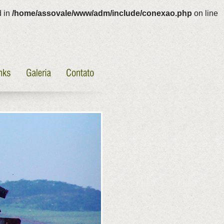
d in
/home/assovale/www/adm/include/conexao.php
on line