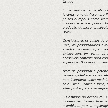
Estudo
O mercado de carros elétric
levantamento da Accenture-F
países europeus como Noru
maiores e existe pouca dis
produção de biocombustíveis
Brasil.
Considerando os custos de pr
País, os pesquisadores ava
absolver, no máximo, aproxi
análise leva em conta os 
acessíveis somente para con
superior a 20 salários mínimo
Além de pesquisar o potenci
cenário global dos carros e
para incorporar estes modelo
se a China, França e Índia, 
eletropostos para a recarga d
Os estudos da Accenture-FG
indiretos resultantes da exp
o ambiente para a exploraç