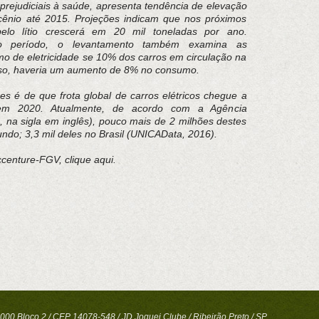
s prejudiciais à saúde, apresenta tendência de elevação
ênio até 2015. Projeções indicam que nos próximos
lo lítio crescerá em 20 mil toneladas por ano.
o período, o levantamento também examina as
o de eletricidade se 10% dos carros em circulação na
aso, haveria um aumento de 8% no consumo.
es é de que frota global de carros elétricos chegue a
em 2020. Atualmente, de acordo com a Agência
A, na sigla em inglês), pouco mais de 2 milhões destes
do; 3,3 mil deles no Brasil (UNICAData, 2016).
centure-FGV, clique aqui.
000 Bloco 2 / CEP 14078-548 / JD Joquei Clube / Ribeirão Preto / SP