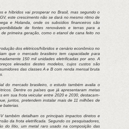
os e híbridos vai prosperar no Brasil, mas segundo o
GV, este crescimento não se dará no mesmo ritmo de
ega e Holanda, onde os subsídios financeiros são
ponibilidade de fontes renováveis e terras para a
 de primeira geração, como o etanol de cana feito no
odução dos elétricos/híbridos e cenário econômico no
liam que o mercado brasileiro tem capacidade para
madamente 150 mil unidades eletrificadas por ano. A
preços elevados destes modelos, cujos custos são
sumidores das classes A e B com renda mensal bruta
s.
al do mercado brasileiro, o estudo também avalia o
létricos. Dentre os países que já apresentaram metas
s em sua frota veicular entre 2020 e 2030, destacam-
que, juntos, pretendem instalar mais de 11 milhões de
e baterias.
V também detalham os principais impactos diretos e
ansão da frota eletrificada. Segundo os pesquisadores,
ão do lítio, um metal raro usado na composição das