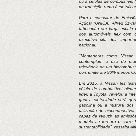
ou a células de combustível
de transição rumo à eletrifica
Para o consultor de Emissõ
Açúcar (UNICA), Alfred Szwarc
fabricação em larga escala 
dos automóveis flex com o 
executivo cita dois importa
nacional.
“Montadoras como Nissan 
contemplam o uso do etano
relevância de um biocombust
pois emite até 90% menos CO2
Em 2016, a Nissan fez test
célula de combustível alim
líder, a Toyota, revelou a in
qual a eletricidade será g
gasolina ou a mistura dos
utilização do biocombustível
capaz de reduzir as emiss
modelo se tornará o carro h
sustentabilidade”, ressalta Al