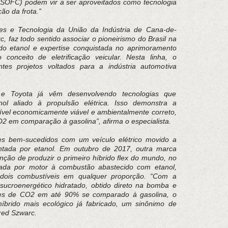
 (SOFC) podem vir a ser aproveitados como tecnologia
ção da frota.”
es e Tecnologia da União da Indústria de Cana-de-
, faz todo sentido associar o pioneirismo do Brasil na
do etanol e expertise conquistada no aprimoramento
conceito de eletrificação veicular. Nesta linha, o
ntes projetos voltados para a indústria automotiva
e Toyota já vêm desenvolvendo tecnologias que
l aliado à propulsão elétrica. Isso demonstra a
ível economicamente viável e ambientalmente correto,
 em comparação à gasolina”, afirma o especialista.
es bem-sucedidos com um veículo elétrico movido a
entada por etanol. Em outubro de 2017, outra marca
tenção de produzir o primeiro híbrido flex do mundo, no
erada por motor à combustão abastecido com etanol,
 dois combustíveis em qualquer proporção. “Com a
 sucroenergético hidratado, obtido direto na bomba e
ões de CO2 em até 90% se comparado à gasolina, o
íbrido mais ecológico já fabricado, um sinônimo de
fred Szwarc.